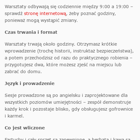
Warsztaty odbywają się codziennie między 9:00 a 19:00 –
sprawdź
stronę internetową
, żeby poznać godziny,
ponieważ mogą wystąpić zmiany.
Czas trwania i format
Warsztaty trwają około godziny. Otrzymasz krótkie
wprowadzenie (trochę historii, instruktaż bezpieczeństwa),
a potem przechodzisz od razu do praktycznego robienia –
przygotujesz dwa, które możesz zjeść na miejscu lub
zabrać do domu.
Język i prowadzenie
Sesje prowadzone są po angielsku i zaprojektowane dla
wszystkich poziomów umiejętności – zespół demonstruje
każdy krok i pozostaje blisko, gdy obsługujesz gofrownice
i karmel.
Co jest wliczone
Fartuchy i cały sprzęt są zapewnione, a herbata i kawa są