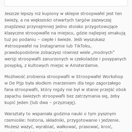
Jeszcze lepszy niż kupiony w sklepie stroopwafel jest ten
świeży, a na większości otwartych targów zazwyczaj
znajdziesz przynajmniej jedno stoisko przygotowujące
klasyczne stroopwafle na miejscu, gdzie najlepiej smakują
tuż po podaniu – ciepłe i świeże. Jeśli wyszukasz
#stroopwafel na Instagramie lub TikToku,
prawdopodobnie zobaczysz również wiele „modnych”
wersji stroopwafli zanurzonych w czekoladzie i posypanych
posypką, z kultowych miejsc w Amsterdamie.
Możliwość zrobienia stroopwafli w Stroopwafel Workshop
w De Pijp była słodkim marzeniem dla tego zagorzałego
fana stroopwafli, który nigdy nie był w stanie przejść obok
zapachu świeżych stroopwafli bez zatrzymania się, żeby
kupić jeden (lub dwa – przyznaję).
Warsztaty to wspaniała godzina nauki o tym pysznym
rzemiośle: historia, składniki, przygotowanie i jedzenie.
Możesz ważyć, wyrabiać, wałkować, prasować, kroić,