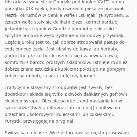
Historia zaczyna się w Goudzie pod koniec XVIII lub na
początku XIX wieku, kiedy oszczędni piekarze prasowali
resztki okruchów w cienkie wafle i „sklejali” je syropem. Z
czasem wafle stały się delikatniejsze, karmel bardziej
jedwabisty, a rynek w Goudzie pomógł przekształcić
sprytne ponowne wykorzystanie w narodowy przysmak.
Częścią uroku jest to, jak dobrze stroopwafel pasuje do
codziennego życia. Jest idealny do kawy lub herbaty,
podróżuje płasko bez kruszenia się i zapewnia dawkę
komfortu z bardzo prostych składników. Istnieje również
dobrze znana sztuczka z kubkiem: połóż go na gorącym
kubku na minutę, a para zmiękczy karmel.
Tradycyjnie klasyczny stroopwafel jest zwykły, bez
dodatków i składa się tylko z dwóch delikatnych gofrów i
ciepłego syropu. Obecnie panuje trend maczania ich w
czekoladzie (białej, mlecznej lub ciemnej) i polewania
orzechami, kolorowymi kuleczkami lub cukierkami.
Purystki przysięgają na oryginał.
Świeże są najlepsze. Wersje targowe są często prasowane