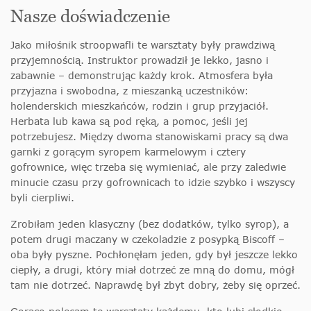
Nasze doświadczenie
Jako miłośnik stroopwafli te warsztaty były prawdziwą
przyjemnością. Instruktor prowadził je lekko, jasno i
zabawnie – demonstrując każdy krok. Atmosfera była
przyjazna i swobodna, z mieszanką uczestników:
holenderskich mieszkańców, rodzin i grup przyjaciół.
Herbata lub kawa są pod ręką, a pomoc, jeśli jej
potrzebujesz. Między dwoma stanowiskami pracy są dwa
garnki z gorącym syropem karmelowym i cztery
gofrownice, więc trzeba się wymieniać, ale przy zaledwie
minucie czasu przy gofrownicach to idzie szybko i wszyscy
byli cierpliwi.
Zrobiłam jeden klasyczny (bez dodatków, tylko syrop), a
potem drugi maczany w czekoladzie z posypką Biscoff –
oba były pyszne. Pochłonęłam jeden, gdy był jeszcze lekko
ciepły, a drugi, który miał dotrzeć ze mną do domu, mógł
tam nie dotrzeć. Naprawdę był zbyt dobry, żeby się oprzeć.