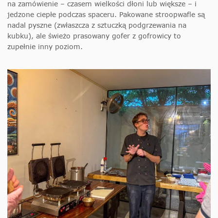
na zamówienie – czasem wielkości dłoni lub większe – i
jedzone ciepłe podczas spaceru. Pakowane stroopwafle są
nadal pyszne (zwłaszcza z sztuczką podgrzewania na
kubku), ale świeżo prasowany gofer z gofrowicy to
zupełnie inny poziom.