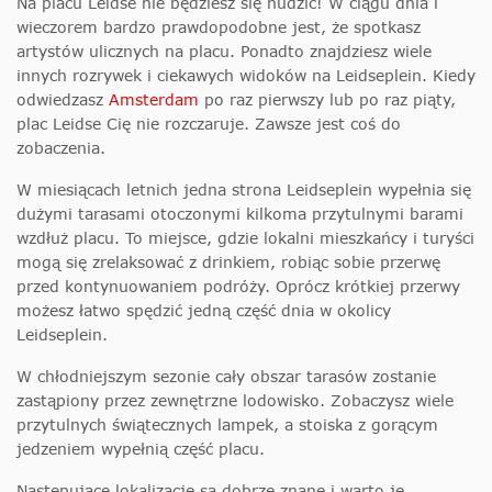
Na placu Leidse nie będziesz się nudzić! W ciągu dnia i
wieczorem bardzo prawdopodobne jest, że spotkasz
artystów ulicznych na placu. Ponadto znajdziesz wiele
innych rozrywek i ciekawych widoków na Leidseplein. Kiedy
odwiedzasz
Amsterdam
po raz pierwszy lub po raz piąty,
plac Leidse Cię nie rozczaruje. Zawsze jest coś do
zobaczenia.
W miesiącach letnich jedna strona Leidseplein wypełnia się
dużymi tarasami otoczonymi kilkoma przytulnymi barami
wzdłuż placu. To miejsce, gdzie lokalni mieszkańcy i turyści
mogą się zrelaksować z drinkiem, robiąc sobie przerwę
przed kontynuowaniem podróży. Oprócz krótkiej przerwy
możesz łatwo spędzić jedną część dnia w okolicy
Leidseplein.
W chłodniejszym sezonie cały obszar tarasów zostanie
zastąpiony przez zewnętrzne lodowisko. Zobaczysz wiele
przytulnych świątecznych lampek, a stoiska z gorącym
jedzeniem wypełnią część placu.
Następujące lokalizacje są dobrze znane i warto je