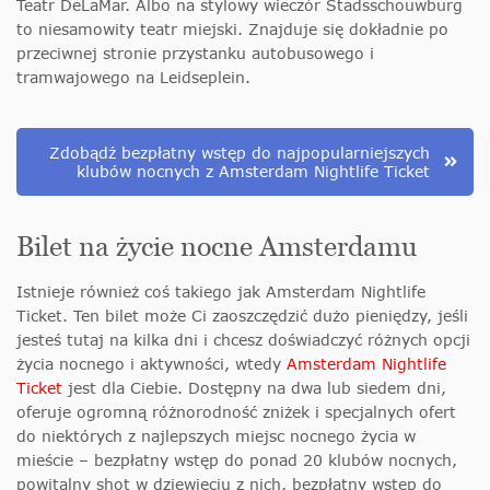
Teatr DeLaMar. Albo na stylowy wieczór Stadsschouwburg
to niesamowity teatr miejski. Znajduje się dokładnie po
przeciwnej stronie przystanku autobusowego i
tramwajowego na Leidseplein.
Zdobądź bezpłatny wstęp do najpopularniejszych
klubów nocnych z Amsterdam Nightlife Ticket
Bilet na życie nocne Amsterdamu
Istnieje również coś takiego jak Amsterdam Nightlife
Ticket. Ten bilet może Ci zaoszczędzić dużo pieniędzy, jeśli
jesteś tutaj na kilka dni i chcesz doświadczyć różnych opcji
życia nocnego i aktywności, wtedy
Amsterdam Nightlife
Ticket
jest dla Ciebie. Dostępny na dwa lub siedem dni,
oferuje ogromną różnorodność zniżek i specjalnych ofert
do niektórych z najlepszych miejsc nocnego życia w
mieście – bezpłatny wstęp do ponad 20 klubów nocnych,
powitalny shot w dziewięciu z nich, bezpłatny wstęp do