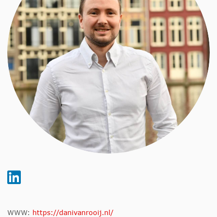
WWW:
https://danivanrooij.nl/