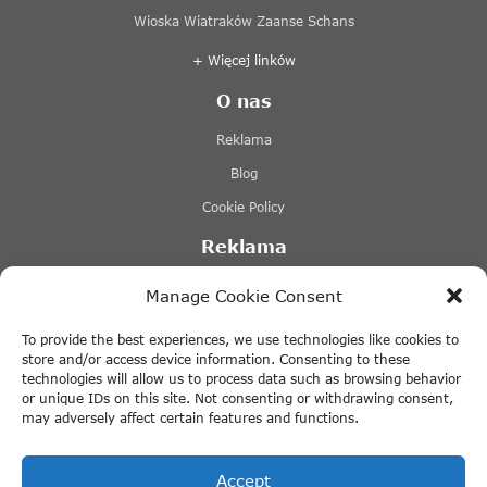
Wioska Wiatraków Zaanse Schans
+ Więcej linków
O nas
Reklama
Blog
Cookie Policy
Reklama
Lovers Canal Cruises Amsterdam
Manage Cookie Consent
Stromma Canal Tours
To provide the best experiences, we use technologies like cookies to
Tours & Tickets Amsterdam
store and/or access device information. Consenting to these
technologies will allow us to process data such as browsing behavior
Canal Motorboats
or unique IDs on this site. Not consenting or withdrawing consent,
may adversely affect certain features and functions.
+ Więcej linków
Accept