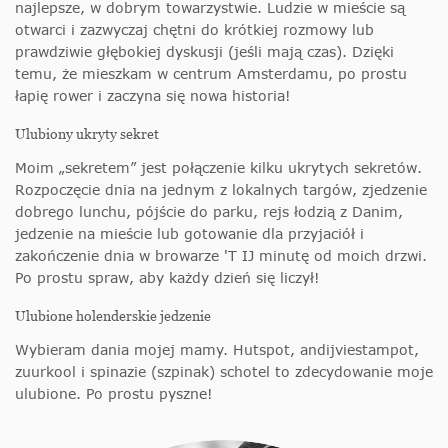
najlepsze, w dobrym towarzystwie. Ludzie w mieście są
otwarci i zazwyczaj chętni do krótkiej rozmowy lub
prawdziwie głębokiej dyskusji (jeśli mają czas). Dzięki
temu, że mieszkam w centrum Amsterdamu, po prostu
łapię rower i zaczyna się nowa historia!
Ulubiony ukryty sekret
Moim „sekretem” jest połączenie kilku ukrytych sekretów.
Rozpoczęcie dnia na jednym z lokalnych targów, zjedzenie
dobrego lunchu, pójście do parku, rejs łodzią z Danim,
jedzenie na mieście lub gotowanie dla przyjaciół i
zakończenie dnia w browarze 'T IJ minutę od moich drzwi.
Po prostu spraw, aby każdy dzień się liczył!
Ulubione holenderskie jedzenie
Wybieram dania mojej mamy. Hutspot, andijviestampot,
zuurkool i spinazie (szpinak) schotel to zdecydowanie moje
ulubione. Po prostu pyszne!