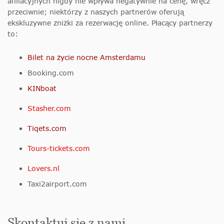
afiliacyjnych nigdy nie wpływa negatywnie na cenę, wręcz
przeciwnie; niektórzy z naszych partnerów oferują
ekskluzywne zniżki za rezerwację online. Płacący partnerzy
to:
Bilet na życie nocne Amsterdamu
Booking.com
KINboat
Stasher.com
Tiqets.com
Tours-tickets.com
Lovers.nl
Taxi2airport.com
Skontaktuj się z nami