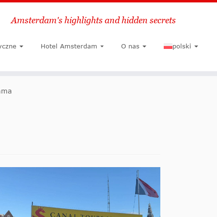
Amsterdam's highlights and hidden secrets
Szukaj
yczne
Hotel Amsterdam
O nas
polski
omma