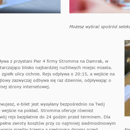
Możesz wybrać spośród selekcj
ywa z przystani Pier 4 firmy Stromma na Damrak, w
arczająco blisko najbardziej ruchliwych miejsc miasta.
giełk ulicy cichnie. Rejs odpływa o 20:15, a wejście na
jlowy zazwyczaj odbywa się raz dziennie, odpływając o
lnej strony internetowej.
rwujesz, e-bilet jest wysyłany bezpośrednio na Twój
 wejście na pokład. Stromma oferuje również
wój rejs bezpłatnie do 24 godzin przed terminem. Dla
ą pełne zwroty kosztów przy co najmniej siedmiodniowym
Na
wania między trzema a sześcioma dniami przed