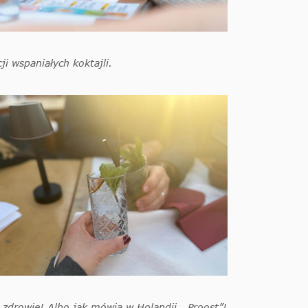
i wspaniałych koktajli.
 zdrowie! Albo jak mówią w Holandii, „Proost”!