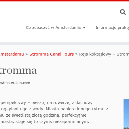
Co zobaczyć w Amsterdamie
Informacje prakt
 Amsterdamu
»
Stromma Canal Tours
»
Rejs koktajlowy – Str
Stromma
doinAmsterdam.com
perspektywy – pieszo, na rowerze, z dachów,
 oglądaniu go z wody. Miasto nabiera innego rytmu z
u ze świetlistą złotą godziną, perfekcyjnie
miasta, staje się to czymś niezapomnianym.