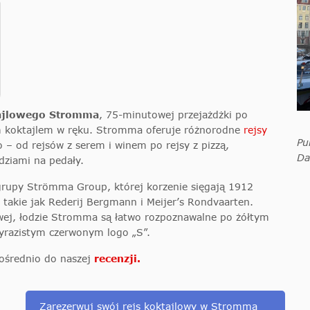
tajlowego Stromma
, 75-minutowej przejażdżki po
ym koktajlem w ręku. Stromma oferuje różnorodne
rejsy
Pu
o – od rejsów z serem i winem po rejsy z pizzą,
Da
odziami na pedały.
grupy Strömma Group, której korzenie sięgają 1912
takie jak Rederij Bergmann i Meijer’s Rondvaarten.
wej, łodzie Stromma są łatwo rozpoznawalne po żółtym
yrazistym czerwonym logo „S”.
pośrednio do naszej
recenzji.
Zarezerwuj swój rejs koktajlowy w Stromma