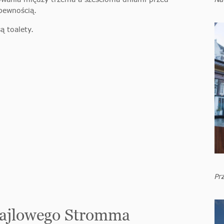
pewnością.
ą toalety.
Pr
ktajlowego Stromma