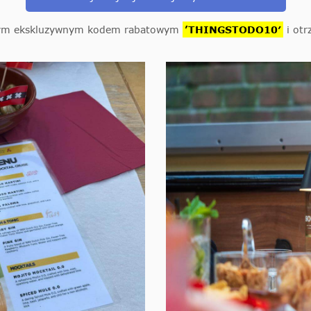
aszym ekskluzywnym kodem rabatowym
’THINGSTODO10′
i otr