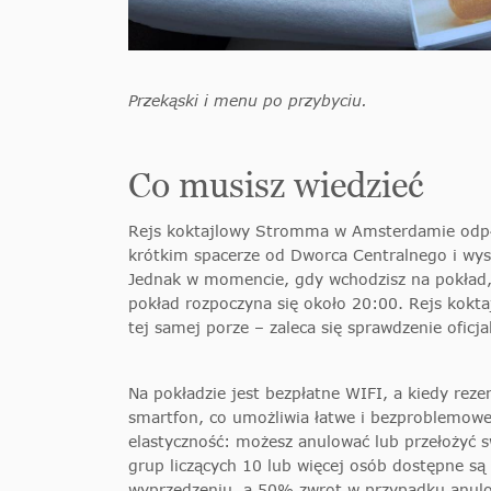
Przekąski i menu po przybyciu.
Co musisz wiedzieć
Rejs koktajlowy Stromma w Amsterdamie odpł
krótkim spacerze od Dworca Centralnego i wyst
Jednak w momencie, gdy wchodzisz na pokład, z
pokład rozpoczyna się około 20:00. Rejs kokta
tej samej porze – zaleca się sprawdzenie oficja
Na pokładzie jest bezpłatne WIFI, a kiedy reze
smartfon, co umożliwia łatwe i bezproblemowe
elastyczność: możesz anulować lub przełożyć s
grup liczących 10 lub więcej osób dostępne s
wyprzedzeniu, a 50% zwrot w przypadku anulo