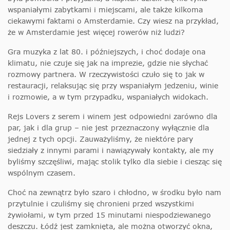
wspaniałymi zabytkami i miejscami, ale także kilkoma
ciekawymi faktami o Amsterdamie. Czy wiesz na przykład,
że w Amsterdamie jest więcej rowerów niż ludzi?
Gra muzyka z lat 80. i późniejszych, i choć dodaje ona
klimatu, nie czuje się jak na imprezie, gdzie nie słychać
rozmowy partnera. W rzeczywistości czuło się to jak w
restauracji, relaksując się przy wspaniałym jedzeniu, winie
i rozmowie, a w tym przypadku, wspaniałych widokach.
Rejs Lovers z serem i winem jest odpowiedni zarówno dla
par, jak i dla grup – nie jest przeznaczony wyłącznie dla
jednej z tych opcji. Zauważyliśmy, że niektóre pary
siedziały z innymi parami i nawiązywały kontakty, ale my
byliśmy szczęśliwi, mając stolik tylko dla siebie i ciesząc się
wspólnym czasem.
Choć na zewnątrz było szaro i chłodno, w środku było nam
przytulnie i czuliśmy się chronieni przed wszystkimi
żywiołami, w tym przed 15 minutami niespodziewanego
deszczu. Łódź jest zamknięta, ale można otworzyć okna,