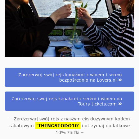
Zarezerwuj swój rejs kanałami z winem i serem
bezpośrednio na Lovers.nl
Zarezerwuj swój rejs kanałami z serem i winem na
Tours-tickets.com
– Zarezerwuj swój rejs z naszym ekskluzywnym kodem
rabatowym
’THINGSTODO10′
i otrzymaj dodatkowe
10% zniżki –