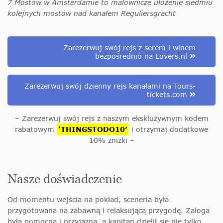
7 Mostów w Amsterdamie to malownicze ułożenie siedmiu
kolejnych mostów nad kanałem Reguliersgracht
Zarezerwuj swój rejs z serem i winem
bezpośrednio na Lovers.nl
Zarezerwuj swój dzienny rejs kanałami na Tours-
tickets.com
– Zarezerwuj swój rejs z naszym ekskluzywnym kodem
rabatowym
’THINGSTODO10′
i otrzymaj dodatkowe
10% zniżki –
Nasze doświadczenie
Od momentu wejścia na pokład, sceneria była
przygotowana na zabawną i relaksującą przygodę. Załoga
była pomocna i przyjazna, a kapitan dzielił się nie tylko