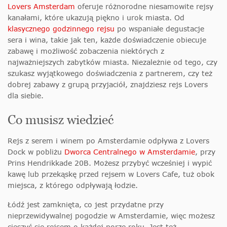
Lovers Amsterdam
oferuje różnorodne niesamowite rejsy
kanałami, które ukazują piękno i urok miasta. Od
klasycznego godzinnego rejsu
po wspaniałe degustacje
sera i wina, takie jak ten, każde doświadczenie obiecuje
zabawę i możliwość zobaczenia niektórych z
najważniejszych zabytków miasta. Niezależnie od tego, czy
szukasz wyjątkowego doświadczenia z partnerem, czy też
dobrej zabawy z grupą przyjaciół, znajdziesz rejs Lovers
dla siebie.
Co musisz wiedzieć
Rejs z serem i winem po Amsterdamie odpływa z Lovers
Dock w pobliżu
Dworca Centralnego w Amsterdamie
, przy
Prins Hendrikkade 20B. Możesz przybyć wcześniej i wypić
kawę lub przekąskę przed rejsem w Lovers Cafe, tuż obok
miejsca, z którego odpływają łodzie.
Łódź jest zamknięta, co jest przydatne przy
nieprzewidywalnej pogodzie w Amsterdamie, więc możesz
cieszyć się rejsem o każdej porze roku. Jest też