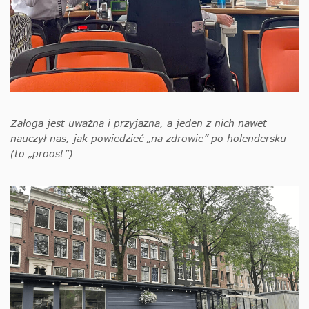
Załoga jest uważna i przyjazna, a jeden z nich nawet
nauczył nas, jak powiedzieć „na zdrowie” po holendersku
(to „proost”)