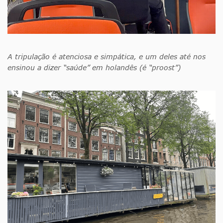
A tripulação é atenciosa e simpática, e um deles até nos
ensinou a dizer “saúde” em holandês (é “proost”)