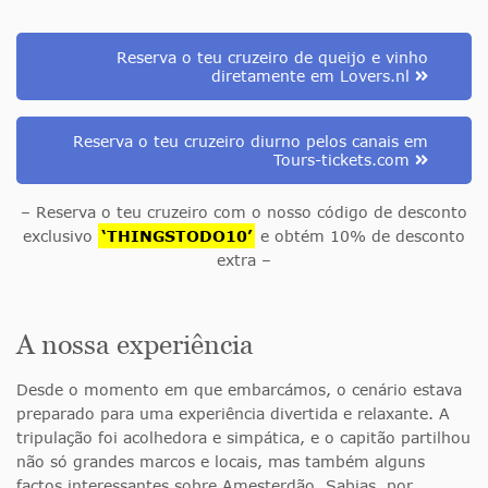
Reserva o teu cruzeiro de queijo e vinho
diretamente em Lovers.nl
Reserva o teu cruzeiro diurno pelos canais em
Tours-tickets.com
– Reserva o teu cruzeiro com o nosso código de desconto
exclusivo
‘THINGSTODO10’
e obtém 10% de desconto
extra –
A nossa experiência
Desde o momento em que embarcámos, o cenário estava
preparado para uma experiência divertida e relaxante. A
tripulação foi acolhedora e simpática, e o capitão partilhou
não só grandes marcos e locais, mas também alguns
factos interessantes sobre Amesterdão. Sabias, por