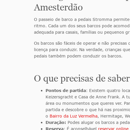
Amesterdão
O passeio de barco a pedais Stromma permite-
ritmo. Cada um dos seus barcos pode acomoda
adequada para casais, famílias ou pequenos g
Os barcos são fáceis de operar e não precisas
licença para conduzir. Na verdade, crianças q
pedais também podem conduzir os barcos.
O que precisas de saber
Pontos de partida
: Existem quatro loc
Keizersgracht e Casa de Anne Frank. A t
área ou monumentos que queres ver. Para
partida e descobre o que há nas proximid
o
Bairro da Luz Vermelha
, Hermitage, We
Duração:
Podes alugar os barcos a ped
Reserva
: É aconselhável
reservar online