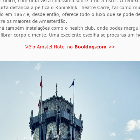
único, com uma vista lindíssima sobre o rio Amstel. O reflexo do
curta distância a pé fica o Koninklijk Theatre Carré, tal como m
o em 1867 e, desde então, oferece todo o luxo que se pode de
ntre os maiores de Amesterdão.
o, há também instalações como o health club, onde podes mergul
uilibrar corpo e mente. Uma excelente escolha se procuras um 
Vê o Amstel Hotel no
Booking.com
>>