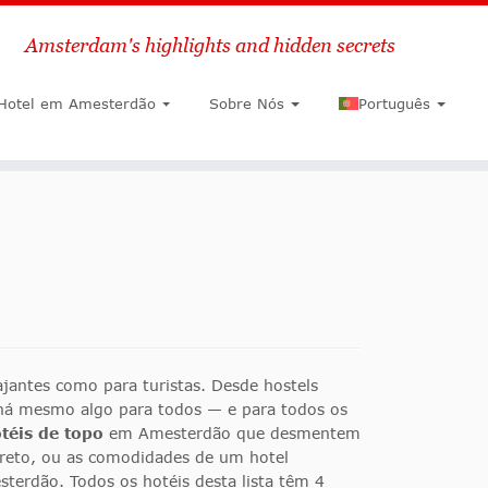
Amsterdam's highlights and hidden secrets
Pesquisar
Hotel em Amesterdão
Sobre Nós
Português
antes como para turistas. Desde hostels
, há mesmo algo para todos — e para todos os
téis de topo
em Amesterdão que desmentem
creto, ou as comodidades de um hotel
terdão. Todos os hotéis desta lista têm 4