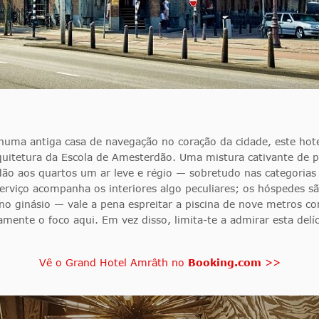
 numa antiga casa de navegação no coração da cidade, este ho
uitetura da Escola de Amesterdão. Uma mistura cativante de pe
s dão aos quartos um ar leve e régio — sobretudo nas categoria
rviço acompanha os interiores algo peculiares; os hóspedes 
ueno ginásio — vale a pena espreitar a piscina de nove metros
mente o foco aqui. Em vez disso, limita-te a admirar esta delíc
Vê o Grand Hotel Amrâth no
Booking.com
>>