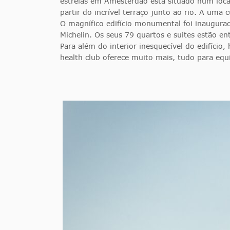
estrelas em Amesterdão está situado num local 
partir do incrível terraço junto ao rio. A uma 
O magnífico edifício monumental foi inaugurad
Michelin. Os seus 79 quartos e suites estão e
Para além do interior inesquecível do edifíci
health club oferece muito mais, tudo para eq