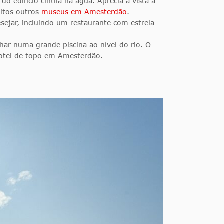
 edifício cintila na água. Aprecia a vista a
uitos outros
museus em Amesterdão
.
sejar, incluindo um restaurante com estrela
har numa grande piscina ao nível do rio. O
hotel de topo em Amesterdão.