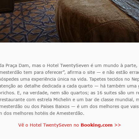
a Praça Dam, mas o Hotel TwentySeven é um mundo à parte, u
esterdão tem para oferecer”, afirma o site — e não estão erra
hóspedes uma experiência única na vida. Tapetes tecidos no Nepa
 atenção ao detalhe dedicada a cada quarto — há também uma 
prichos. E, na verdade, nem são quartos; as 16 suites são um r
estaurante com estrela Michelin e um bar de classe mundial, m
Amesterdão ou dos Países Baixos — é um dos melhores que vai
um dos melhores hotéis de Amesterdão.
Vê o Hotel TwentySeven no
Booking.com
>>