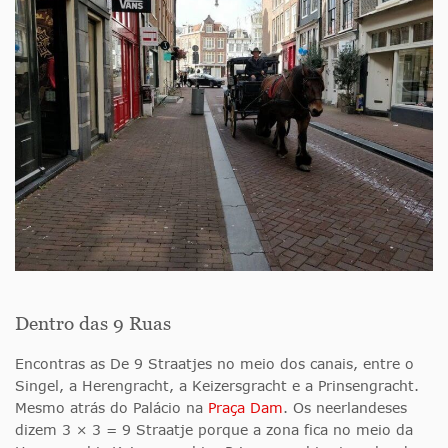
Dentro das 9 Ruas
Encontras as De 9 Straatjes no meio dos canais, entre o
Singel, a Herengracht, a Keizersgracht e a Prinsengracht.
Mesmo atrás do Palácio na
Praça Dam
. Os neerlandeses
dizem 3 × 3 = 9 Straatje porque a zona fica no meio da