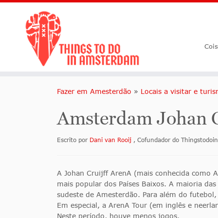
Coi
Fazer em Amesterdão
»
Locais a visitar e tu
Amsterdam Johan Cru
Escrito por
Dani van Rooij
, Cofundador do Thingstodo
A Johan Cruijff ArenA (mais conhecida como A
mais popular dos Países Baixos. A maioria da
sudeste de Amesterdão. Para além do futebol,
Em especial, a ArenA Tour (em inglês e neerlan
Neste período, houve menos jogos.