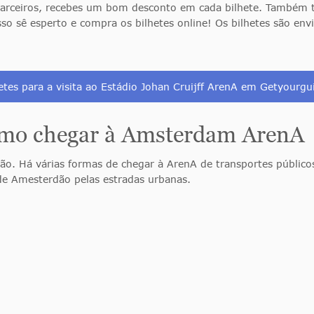
 parceiros, recebes um bom desconto em cada bilhete. Também
sso sê esperto e compra os bilhetes online! Os bilhetes são env
tes para a visita ao Estádio Johan Cruijff ArenA em Getyourg
omo chegar à Amsterdam ArenA
o. Há várias formas de chegar à ArenA de transportes públicos
de Amesterdão pelas estradas urbanas.