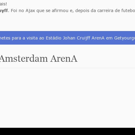
ais!
uyff
. Foi no Ajax que se afirmou e, depois da carreira de fut
etes para a visita ao Estádio Johan Cruijff ArenA em Getyour
 Amsterdam ArenA