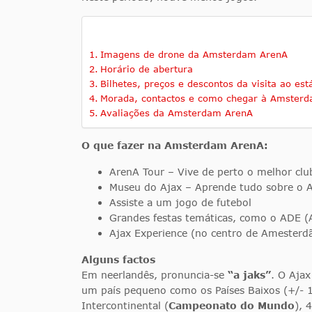
Imagens de drone da Amsterdam ArenA
Horário de abertura
Bilhetes, preços e descontos da visita ao e
Morada, contactos e como chegar à Amster
Avaliações da Amsterdam ArenA
O que fazer na Amsterdam ArenA:
ArenA Tour – Vive de perto o melhor clu
Museu do Ajax – Aprende tudo sobre o 
Assiste a um jogo de futebol
Grandes festas temáticas, como o ADE 
Ajax Experience (no centro de Amesterd
Alguns factos
Em neerlandês, pronuncia-se
“a jaks”
. O Aja
um país pequeno como os Países Baixos (+/- 1
Intercontinental (
Campeonato do Mundo
), 