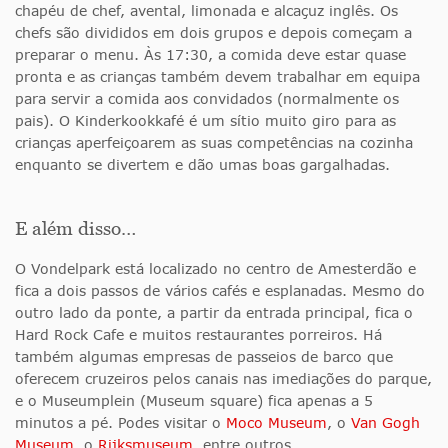
chapéu de chef, avental, limonada e alcaçuz inglês. Os
chefs são divididos em dois grupos e depois começam a
preparar o menu. Às 17:30, a comida deve estar quase
pronta e as crianças também devem trabalhar em equipa
para servir a comida aos convidados (normalmente os
pais). O Kinderkookkafé é um sítio muito giro para as
crianças aperfeiçoarem as suas competências na cozinha
enquanto se divertem e dão umas boas gargalhadas.
E além disso…
O Vondelpark está localizado no centro de Amesterdão e
fica a dois passos de vários cafés e esplanadas. Mesmo do
outro lado da ponte, a partir da entrada principal, fica o
Hard Rock Cafe e muitos restaurantes porreiros. Há
também algumas empresas de passeios de barco que
oferecem cruzeiros pelos canais nas imediações do parque,
e o Museumplein (Museum square) fica apenas a 5
minutos a pé. Podes visitar o
Moco Museum
, o
Van Gogh
Museum
, o
Rijksmuseum
, entre outros.