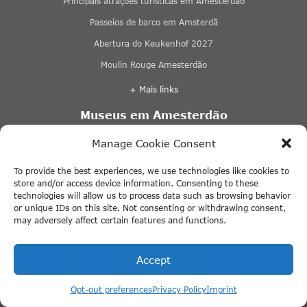
Principais atrações turísticas em Amesterdão
Passeios de barco em Amsterdã
Abertura do Keukenhof 2027
Moulin Rouge Amesterdão
+ Mais links
Museus em Amesterdão
Casa de Anne Frank
Manage Cookie Consent
BODY WORLDS: The Happiness Project
To provide the best experiences, we use technologies like cookies to
Museu da Resistência Holandesa
store and/or access device information. Consenting to these
technologies will allow us to process data such as browsing behavior
Fabrique des Lumières
or unique IDs on this site. Not consenting or withdrawing consent,
may adversely affect certain features and functions.
+ Mais links
Locais a visitar e turismo em Amesterdão
Accept
Bairro da Luz Vermelha
Opt-out preferences
Privacy Policy
Imprint
Amsterdam Johan Cruijff ArenA – visita ao estádio