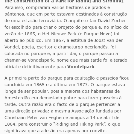
the Construction of a Park for Riding and Strolling
.
Para isso, compraram vários hectares de prados e
pântanos, que em parte estavam destinados à construção
de uma estação ferroviária. O arquiteto Jan David Zocher
foi escolhido para criar o projeto do parque e, no início do
verão de 1865, o Het Nieuwe Park (o Parque Novo) foi
aberto ao público. Em 1867, a estátua de Joost van den
Vondel, poeta, escritor e dramaturgo neerlandês, foi
colocada no parque e, a partir daí, o parque passou a
chamar-se Vondelspark, nome que mais tarde foi alterado
oficial e definitivamente para
Vondelpark
.
A primeira parte do parque para equitação e passeios ficou
concluída em 1865 e a última em 1877. O parque estava
longe de ser popular, pois a maioria dos habitantes de
Amesterdão era demasiado pobre para fazer passeios à
tarde. Outra razão era o facto de o parque pertencer a
uma direção privada: a mesma Associação fundada por
Christiaan Peter van Eeghen e amigos a 14 de abril de
1864, para construir o “Riding and Hiking Park”, o que
significava que a adesão era apenas por convite.