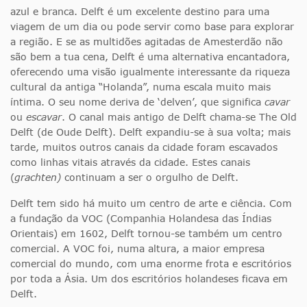
azul e branca. Delft é um excelente destino para uma
viagem de um dia ou pode servir como base para explorar
a região. E se as multidões agitadas de Amesterdão não
são bem a tua cena, Delft é uma alternativa encantadora,
oferecendo uma visão igualmente interessante da riqueza
cultural da antiga “Holanda”, numa escala muito mais
íntima. O seu nome deriva de ‘delven’, que significa
cavar
ou
escavar
. O canal mais antigo de Delft chama-se The Old
Delft (de Oude Delft). Delft expandiu-se à sua volta; mais
tarde, muitos outros canais da cidade foram escavados
como linhas vitais através da cidade. Estes canais
(
grachten)
continuam a ser o orgulho de Delft.
Delft tem sido há muito um centro de arte e ciência. Com
a fundação da VOC (Companhia Holandesa das Índias
Orientais) em 1602, Delft tornou-se também um centro
comercial. A VOC foi, numa altura, a maior empresa
comercial do mundo, com uma enorme frota e escritórios
por toda a Ásia. Um dos escritórios holandeses ficava em
Delft.