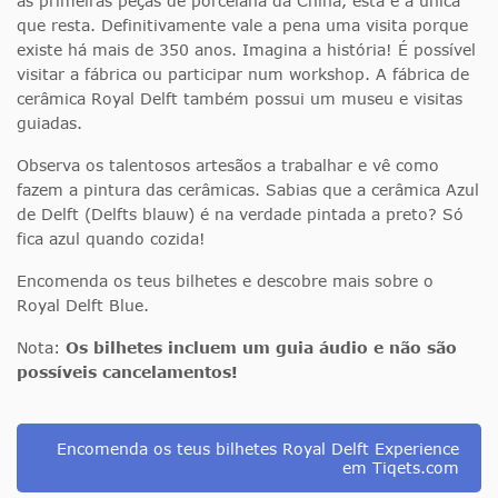
as primeiras peças de porcelana da China, esta é a única
que resta. Definitivamente vale a pena uma visita porque
existe há mais de 350 anos. Imagina a história! É possível
visitar a fábrica ou participar num workshop. A fábrica de
cerâmica Royal Delft também possui um museu e visitas
guiadas.
Observa os talentosos artesãos a trabalhar e vê como
fazem a pintura das cerâmicas. Sabias que a cerâmica Azul
de Delft (Delfts blauw) é na verdade pintada a preto? Só
fica azul quando cozida!
Encomenda os teus bilhetes e descobre mais sobre o
Royal Delft Blue.
Nota:
Os bilhetes incluem um guia áudio e não são
possíveis cancelamentos!
Encomenda os teus bilhetes Royal Delft Experience
em Tiqets.com