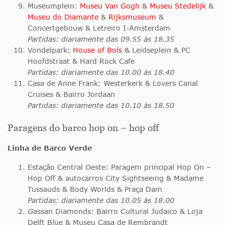
Museumplein:
Museu Van Gogh
&
Museu Stedelijk
&
Museu do Diamante
&
Rijksmuseum
&
Concertgebouw & Letreiro I-Amsterdam
Partidas: diariamente das 09.55 às 18.35
Vondelpark:
House of Bols
& Leidseplein & PC
Hoofdstraat & Ha
r
d Rock Cafe
Partidas: diariamente das 10.00 às 18.40
Casa de Anne Frank: Westerkerk & Lovers Canal
Cruises & Bairro Jordaan
Partidas: diariamente das 10.10 às 18.50
Paragens do barco hop on – hop off
Linha de Barco Verde
Estação Central Oeste: Paragem principal Hop On –
Hop Off & autocarros City Sightseeing & Madame
Tussauds & Body Worlds & Praça Dam
Partidas: diariamente das 10.05 às 18.00
G
assan Diamonds: Bairro Cultural Judaico & Loja
Delft Blue & Museu Casa de Rembrandt