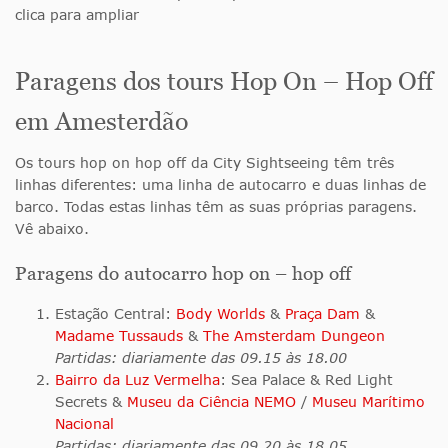
clica para ampliar
Paragens dos tours Hop On – Hop Off
em Amesterdão
Os tours hop on hop off da City Sightseeing têm três
linhas diferentes: uma linha de autocarro e duas linhas de
barco. Todas estas linhas têm as suas próprias paragens.
Vê abaixo.
Paragens do autocarro hop on – hop off
Estação Central:
Body Worlds
&
Praça Dam
&
Madame Tussauds
&
The Amsterdam Dungeon
Partidas: diariamente das 09.15 às 18.00
Bairro da Luz Vermelha
: Sea Palace & Red Light
Secrets &
Museu da Ciência NEMO
/
Museu Marítimo
Nacional
Partidas: diariamente das 09.20 às 18.05