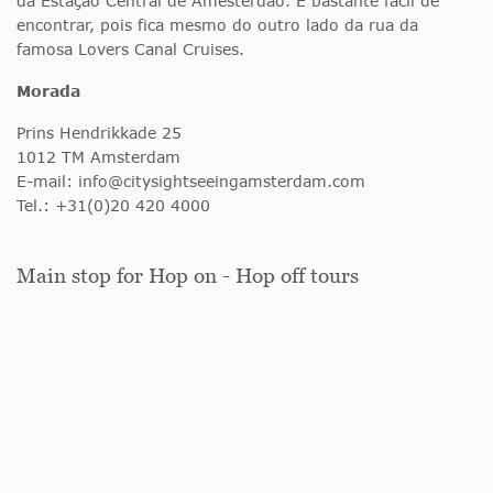
da Estação Central de Amesterdão. É bastante fácil de
encontrar, pois fica mesmo do outro lado da rua da
famosa Lovers Canal Cruises.
Morada
Prins Hendrikkade 25
1012 TM Amsterdam
E-mail:
info@citysightseeingamsterdam.com
Tel.: +31(0)20 420 4000
Main stop for Hop on - Hop off tours