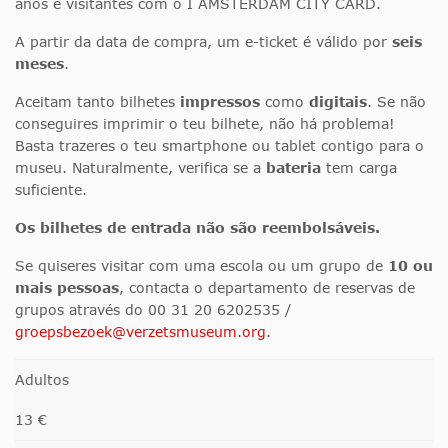
anos e visitantes com o I AMSTERDAM CITY CARD.
A partir da data de compra, um e-ticket é válido por
seis
meses
.
Aceitam tanto bilhetes
impressos
como
digitais
. Se não
conseguires imprimir o teu bilhete, não há problema!
Basta trazeres o teu smartphone ou tablet contigo para o
museu. Naturalmente, verifica se a
bateria
tem carga
suficiente.
Os bilhetes de entrada não são reembolsáveis.
Se quiseres visitar com uma escola ou um grupo de
10 ou
mais pessoas
, contacta o departamento de reservas de
grupos através do 00 31 20 6202535 /
groepsbezoek@verzetsmuseum.org
.
Adultos
13 €