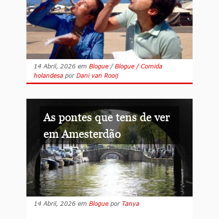
14 Abril, 2026
em
Blogue
/
Blogue / Comida
holandesa
por
Dani van Rooij
As pontes que tens de ver
em Amesterdão
14 Abril, 2026
em
Blogue
por
Tanya