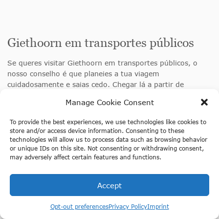
Giethoorn em transportes públicos
Se queres visitar Giethoorn em transportes públicos, o
nosso conselho é que planeies a tua viagem
cuidadosamente e saias cedo. Chegar lá a partir de
Amesterdão demora geralmente pelo menos duas horas, e
Manage Cookie Consent
por vezes mais se as ligações não forem as ideais.
To provide the best experiences, we use technologies like cookies to
Uma rota comummente utilizada é viajar de comboio de
store and/or access device information. Consenting to these
Amesterdão para
Steenwijk
e depois continuar de
technologies will allow us to process data such as browsing behavior
autocarro para Giethoorn. As ligações podem variar, por
or unique IDs on this site. Not consenting or withdrawing consent,
isso aconselhamos vivamente a utilização do
9292.nl
para
may adversely affect certain features and functions.
conselhos de viagem em tempo real. Na maioria dos
casos, os transportes públicos são mais adequados para
Accept
viajantes que não se importam com transbordos e querem
viajar de forma independente.
Reserva já a tua excursão a Giethoorn!
Opt-out preferences
Privacy Policy
Imprint
Em termos de custo, os transportes públicos podem ser