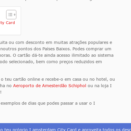
ity Card
uita ou com desconto em muitas atrações populares e
noutros pontos dos Países Baixos. Podes comprar um
oras. O cartão dá-te ainda acesso ilimitado ao sistema
ríodo selecionado, bem como preços reduzidos em
 teu cartão online e recebe-o em casa ou no hotel, ou
lha no
Aeroporto de Amesterdão Schiphol
ou na loja I
!
 exemplos de dias que podes passar a usar o I
o teu próprio I amsterdam City Card e aproveita todos os des