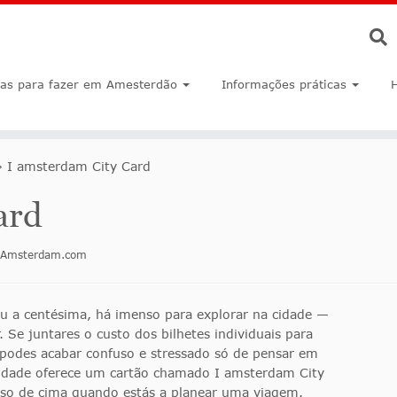
sas para fazer em Amesterdão
Informações práticas
»
I amsterdam City Card
ard
inAmsterdam.com
u a centésima, há imenso para explorar na cidade —
 Se juntares o custo dos bilhetes individuais para
, podes acabar confuso e stressado só de pensar em
 cidade oferece um cartão chamado I amsterdam City
peso de cima quando estás a planear uma viagem.