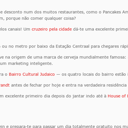
esconto num dos muitos restaurantes, como o Pancakes Amst
dam, porque não comer qualquer coisa?
elos canais! Um
cruzeiro pela cidade
dá-te uma excelente prime
 ou no metro por baixo da Estação Centraal para chegares rápi
teve na origem de uma marca de cerveja mundialmente famosa:
um marketing inteligente.
ara o
Bairro Cultural Judaico
— os quatro locais do bairro estão 
randt
antes de fechar por hoje e entra na verdadeira residência 
m excelente primeiro dia depois do jantar indo até à
House of 
ein e prepara-te para passar um dia totalmente gratuito nos m