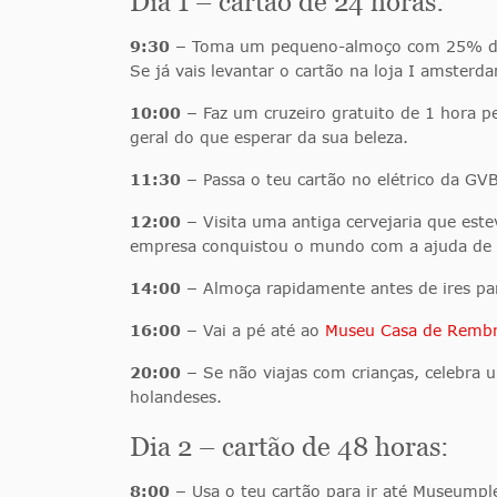
Dia 1 – cartão de 24 horas:
9:30 –
Toma um pequeno-almoço com 25% de d
Se já vais levantar o cartão na loja I amster
10:00 –
Faz um cruzeiro gratuito de 1 hora p
geral do que esperar da sua beleza.
11:30 –
Passa o teu cartão no elétrico da GVB
12:00 –
Visita uma antiga cervejaria que es
empresa conquistou o mundo com a ajuda de 
14:00 –
Almoça rapidamente antes de ires p
16:00 –
Vai a pé até ao
Museu Casa de Remb
20:00 –
Se não viajas com crianças, celebra u
holandeses.
Dia 2 – cartão de 48 horas:
8:00 –
Usa o teu cartão para ir até Museumpl