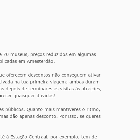
 de 70 museus, preços reduzidos em algumas
publicadas em Amesterdão.
que oferecem descontos não conseguem ativar
 ativada na tua primeira viagem; ambas duram
s depois de terminares as visitas às atrações,
arecer quaisquer dúvidas!
es públicos. Quanto mais mantiveres o ritmo,
mas dão apenas desconto. Por isso, se queres
até à Estação Centraal, por exemplo, tem de