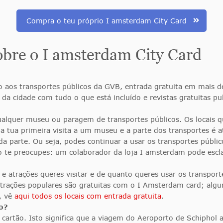
Compra o teu próprio I amsterdam City Card
obre o I amsterdam City Card
do aos transportes públicos da GVB, entrada gratuita em mais
 da cidade com tudo o que está incluído e revistas gratuitas 
ualquer museu ou paragem de transportes públicos. Os locais 
na tua primeira visita a um museu e a parte dos transportes é
a parte. Ou seja, podes continuar a usar os transportes público
ão te preocupes: um colaborador da loja I amsterdam pode escl
e atrações queres visitar e de quanto queres usar os transport
trações populares são gratuitas com o I Amsterdam card; algu
a, vê
aqui todos os locais com entrada gratuita
.
o?
 cartão. Isto significa que a viagem do Aeroporto de Schiphol 