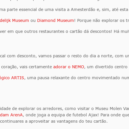
uma parte essencial de uma visita a Amesterdão e, sim, até esta
delijk Museum
ou
Diamond Museum
! Porque não explorar os t
ver em que outros restaurantes o cartão dá descontos! Há mui
al com desconto, vamos passar o resto do dia a norte, com u
 coração, vais certamente
adorar o NEMO
, um divertido centro 
ógico ARTIS
, uma pausa relaxante do centro movimentado num 
idade de explorar os arredores, como visitar o Museu Molen Va
rdam ArenA
, onde joga a equipa de futebol Ajax! Para onde qu
ontinuares a aproveitar as vantagens do teu cartão.