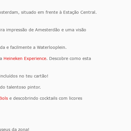
erdam, situado em frente à Estação Central.
ira impressão de Amesterdão e uma visão
da e facilmente a Waterlooplein.
 a
Heineken Experience
. Descobre como esta
incluídos no teu cartão!
do talentoso pintor.
Bols
e descobrindo cocktails com licores
useus da zona!