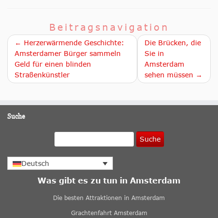
Beitragsnavigation
← Herzerwärmende Geschichte:
Die Brücken, die
Amsterdamer Bürger sammeln
Sie in
Geld für einen blinden
Amsterdam
Straßenkünstler
sehen müssen →
Suche
Suche
Deutsch
Was gibt es zu tun in Amsterdam
Die besten Attraktionen in Amsterdam
Grachtenfahrt Amsterdam