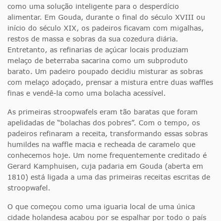
como uma solução inteligente para o desperdício
alimentar. Em Gouda, durante o final do século XVIII ou
início do século XIX, os padeiros ficavam com migalhas,
restos de massa e sobras da sua cozedura diária.
Entretanto, as refinarias de açúcar locais produziam
melaço de beterraba sacarina como um subproduto
barato. Um padeiro poupado decidiu misturar as sobras
com melaço adoçado, prensar a mistura entre duas waffles
finas e vendê-la como uma bolacha acessível.
As primeiras stroopwafels eram tão baratas que foram
apelidadas de “bolachas dos pobres”. Com o tempo, os
padeiros refinaram a receita, transformando essas sobras
humildes na waffle macia e recheada de caramelo que
conhecemos hoje. Um nome frequentemente creditado é
Gerard Kamphuisen, cuja padaria em Gouda (aberta em
1810) está ligada a uma das primeiras receitas escritas de
stroopwafel.
O que começou como uma iguaria local de uma única
cidade holandesa acabou por se espalhar por todo o país