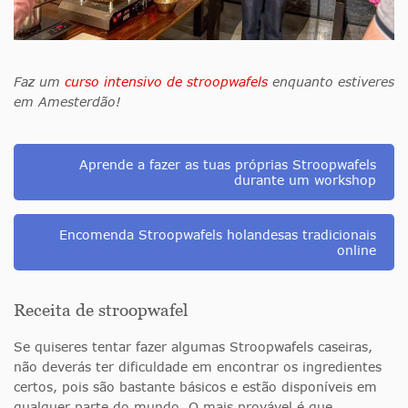
Faz um
curso intensivo de stroopwafels
enquanto estiveres
em Amesterdão!
Aprende a fazer as tuas próprias Stroopwafels
durante um workshop
Encomenda Stroopwafels holandesas tradicionais
online
Receita de stroopwafel
Se quiseres tentar fazer algumas Stroopwafels caseiras,
não deverás ter dificuldade em encontrar os ingredientes
certos, pois são bastante básicos e estão disponíveis em
qualquer parte do mundo. O mais provável é que