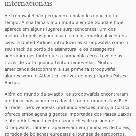
internacionais
A stroopwafel não permaneceu holandesa por muito
tempo. A sua fama viajou muito além de Gouda e hoje
aparece em alguns lugares surpreendentes. Um dos
maiores impulsos para a sua fama internacional veio dos
céus: a United Airlines introduziu as stroopwafels como o
seu snack de bordo de assinatura, e os passageiros
adoraram-nas tanto que a companhia aérea teve de as
trazer de volta quando tentou removê-las. Muitos
americanos descobriram a sua primeira stroopwafel
algures sobre o Atlântico, em vez de nos próprios Países
Baixos.
Além do mundo da aviação, as stroopwafels encontraram
um lugar nos supermercados de todo o mundo. Nos EUA,
a Trader Joe’s vende-as (incluindo versões mini), a Costco
oferece embalagens gigantes importadas dos Países Baixos
e até a Aldi experimentou sanduíches de gelado de
stroopwafel. Também apareceram em minibares de hotéis,
sortidos de bolachas europeias e lounges de aeroportos.