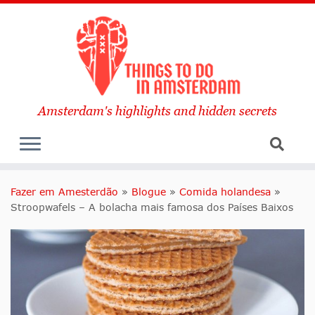
Amsterdam's highlights and hidden secrets
Fazer em Amesterdão
»
Blogue
»
Comida holandesa
»
Stroopwafels – A bolacha mais famosa dos Países Baixos