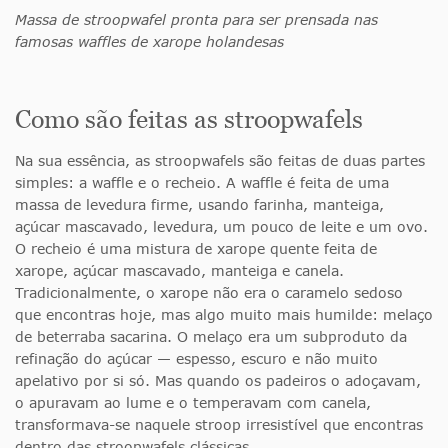
Massa de stroopwafel pronta para ser prensada nas
famosas waffles de xarope holandesas
Como são feitas as stroopwafels
Na sua essência, as stroopwafels são feitas de duas partes
simples: a waffle e o recheio. A waffle é feita de uma
massa de levedura firme, usando farinha, manteiga,
açúcar mascavado, levedura, um pouco de leite e um ovo.
O recheio é uma mistura de xarope quente feita de
xarope, açúcar mascavado, manteiga e canela.
Tradicionalmente, o xarope não era o caramelo sedoso
que encontras hoje, mas algo muito mais humilde: melaço
de beterraba sacarina. O melaço era um subproduto da
refinação do açúcar — espesso, escuro e não muito
apelativo por si só. Mas quando os padeiros o adoçavam,
o apuravam ao lume e o temperavam com canela,
transformava-se naquele stroop irresistível que encontras
dentro das stroopwafels clássicas.