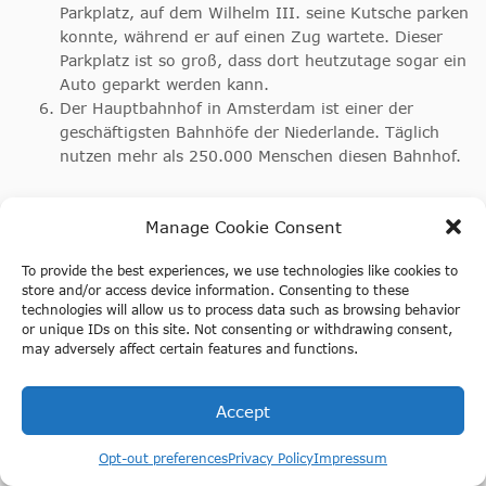
Parkplatz, auf dem Wilhelm III. seine Kutsche parken
konnte, während er auf einen Zug wartete. Dieser
Parkplatz ist so groß, dass dort heutzutage sogar ein
Auto geparkt werden kann.
Der Hauptbahnhof in Amsterdam ist einer der
geschäftigsten Bahnhöfe der Niederlande. Täglich
nutzen mehr als 250.000 Menschen diesen Bahnhof.
Interessierst du dich für andere Orte für einen
Manage Cookie Consent
Tagesausflug in den Niederlanden? Wir haben eine
Übersicht über
die besten Orte für einen Tagesausflug
To provide the best experiences, we use technologies like cookies to
während deines Besuchs in Holland erstellt.
store and/or access device information. Consenting to these
technologies will allow us to process data such as browsing behavior
or unique IDs on this site. Not consenting or withdrawing consent,
may adversely affect certain features and functions.
Accept
Opt-out preferences
Privacy Policy
Impressum