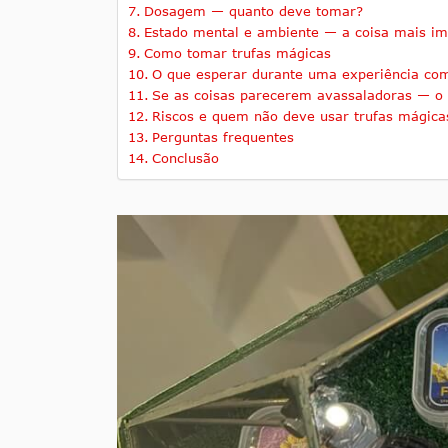
Dosagem — quanto deve tomar?
Estado mental e ambiente — a coisa mais im
Como tomar trufas mágicas
O que esperar durante uma experiência com
Se as coisas parecerem avassaladoras — o 
Riscos e quem não deve usar trufas mágica
Perguntas frequentes
Conclusão