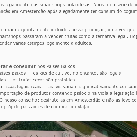
s legalmente nas smartshops holandesas. Após uma série de i
ncês em Amesterdão após alegadamente ter consumido cogume
o foram explicitamente incluídos nessa proibição, uma vez que 
martshops passaram a vender trufas como alternativa legal. Hoj
nder várias estirpes legalmente a adultos.
prar e consumir
nos Países Baixos
íses Baixos — os kits de cultivo, no entanto, são legais
s — as trufas secas são proibidas
a riscos legais reais — as leis variam significativamente conso
importação de produtos contendo psilocibina viola a legislação 
O nosso conselho: desfrute-as em Amesterdão e não as leve co
eu próprio país antes de comprar ou viajar