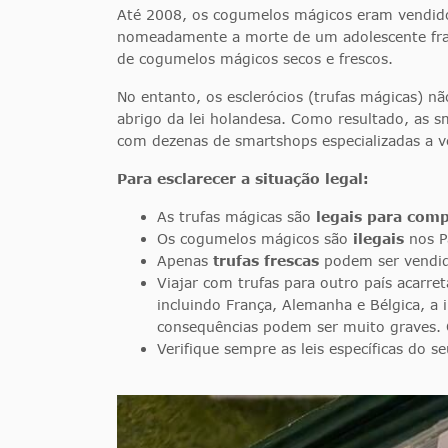
Até 2008, os cogumelos mágicos eram vendido
nomeadamente a morte de um adolescente fra
de cogumelos mágicos secos e frescos.
No entanto, os esclerócios (trufas mágicas) nã
abrigo da lei holandesa. Como resultado, as s
com dezenas de smartshops especializadas a ve
Para esclarecer a situação legal:
As trufas mágicas são
legais para com
Os cogumelos mágicos são
ilegais
nos Pa
Apenas
trufas frescas
podem ser vendida
Viajar com trufas para outro país acarret
incluindo França, Alemanha e Bélgica, a 
consequências podem ser muito graves. 
Verifique sempre as leis específicas do s