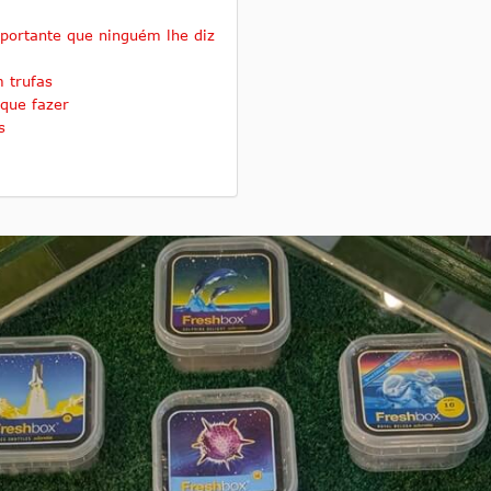
portante que ninguém lhe diz
 trufas
que fazer
s