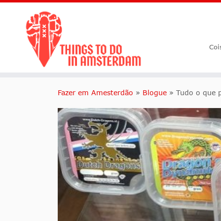
Coi
Fazer em Amesterdão
»
Blogue
»
Tudo o que p