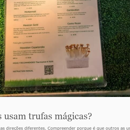
s usam trufas mágicas?
as direções diferentes. Compreender porque é que outros as u