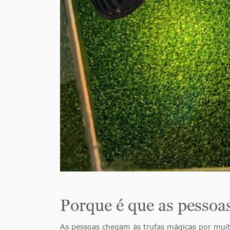
Porque é que as pessoa
As pessoas chegam às trufas mágicas por muit