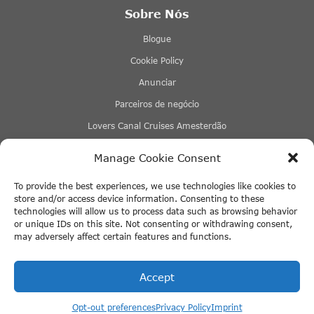
Sobre Nós
Blogue
Cookie Policy
Anunciar
Parceiros de negócio
Lovers Canal Cruises Amesterdão
Stromma Canal Tours
Manage Cookie Consent
Tours & Tickets Amesterdão
To provide the best experiences, we use technologies like cookies to
Eco Boats Amsterdam
store and/or access device information. Consenting to these
technologies will allow us to process data such as browsing behavior
+ Mais links
or unique IDs on this site. Not consenting or withdrawing consent,
may adversely affect certain features and functions.
+ Mais links
Accept
Opt-out preferences
Privacy Policy
Imprint
© 2026 ThingstodoinAmsterdam.com · All rights reserved