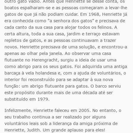
outro gato vadio. Antes que Henriette se desse conta, os
boatos espalharam-se e as pessoas começaram a levar-lhe
gatos de que já não podiam cuidar. Em 1968, Henriette já
era conhecida como “a senhora dos gatos” e precisava de
cada canto da sua casa para alojar todos os felinos. A
certa altura, toda a sua casa, jardim e terraço estavam
repletos de gatos, e as pessoas continuavam a trazer
novos. Henriette precisava de uma solução, e encontrou-a
apenas ao olhar pela janela. Ao observar uma casa
flutuante no Herengracht, surgiu a ideia de usar uma
como abrigo para os seus gatos. Foi adquirida uma antiga
barcaça à vela holandesa e, com a ajuda de voluntários, o
interior foi reconstruído para se adaptar à sua nova
função: um abrigo flutuante para gatos. O barco serviu
este propósito durante mais de uma década até ser
substituído em 1979.
Infelizmente, Henriette faleceu em 2005. No entanto, o
seu trabalho continua a ser realizado por alguns
voluntários leais sob a liderança da amiga próxima de
Henriette, Judith. Um grande aplauso para eles!