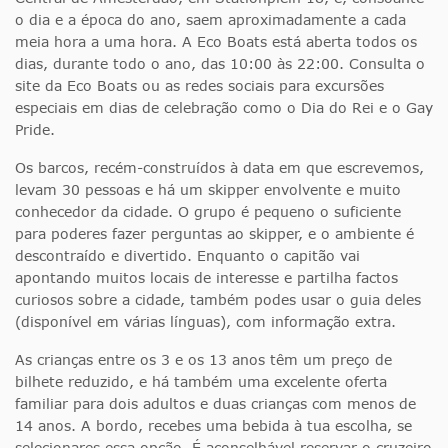
o dia e a época do ano, saem aproximadamente a cada
meia hora a uma hora. A Eco Boats está aberta todos os
dias, durante todo o ano, das 10:00 às 22:00. Consulta o
site da Eco Boats ou as redes sociais para excursões
especiais em dias de celebração como o Dia do Rei e o Gay
Pride.
Os barcos, recém-construídos à data em que escrevemos,
levam 30 pessoas e há um skipper envolvente e muito
conhecedor da cidade. O grupo é pequeno o suficiente
para poderes fazer perguntas ao skipper, e o ambiente é
descontraído e divertido. Enquanto o capitão vai
apontando muitos locais de interesse e partilha factos
curiosos sobre a cidade, também podes usar o guia deles
(disponível em várias línguas), com informação extra.
As crianças entre os 3 e os 13 anos têm um preço de
bilhete reduzido, e há também uma excelente oferta
familiar para dois adultos e duas crianças com menos de
14 anos. A bordo, recebes uma bebida à tua escolha, se
selecionares essa opção. É aconselhável reservar o cruzeiro