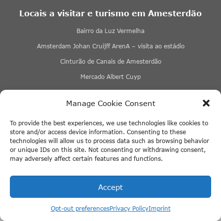
Locais a visitar e turismo em Amesterdão
Bairro da Luz Vermelha
Amsterdam Johan Cruijff ArenA – visita ao estádio
Cinturão de Canais de Amesterdão
Mercado Albert Cuyp
+ Mais links
Manage Cookie Consent
Hotel em Amesterdão
To provide the best experiences, we use technologies like cookies to
store and/or access device information. Consenting to these
Os 14 melhores hotéis de luxo em Amesterdão
technologies will allow us to process data such as browsing behavior
or unique IDs on this site. Not consenting or withdrawing consent,
Os melhores alojamentos em casa flutuante nos canais de
may adversely affect certain features and functions.
Amesterdão
Onde ficar em Amesterdão?
Accept
Reserva o teu cruzeiro New York Pizza by
Informações práticas
Lovers diretamente em Lovers.nl
Opt-out preferences
Privacy Policy
Imprint
I amsterdam City Card