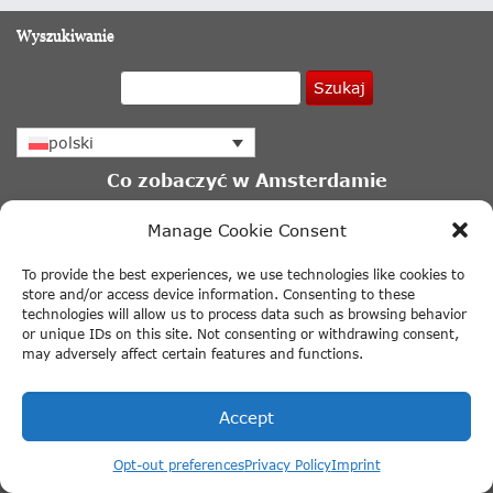
Wyszukiwanie
Szukaj
polski
Co zobaczyć w Amsterdamie
Najlepsze atrakcje turystyczne w Amsterdamie
Manage Cookie Consent
Rejs kanałami Amsterdamu
To provide the best experiences, we use technologies like cookies to
Otwarcie Keukenhof 2027
store and/or access device information. Consenting to these
technologies will allow us to process data such as browsing behavior
Moulin Rouge Amsterdam
or unique IDs on this site. Not consenting or withdrawing consent,
may adversely affect certain features and functions.
+ Więcej linków
Muzea w Amsterdamie
Accept
Dom Anny Frank
Opt-out preferences
Privacy Policy
Imprint
BODY WORLDS: Projekt Szczęście