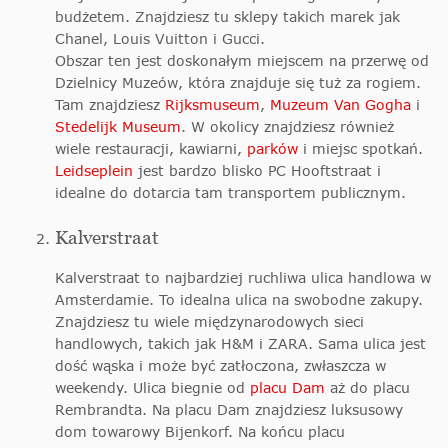
budżetem. Znajdziesz tu sklepy takich marek jak
Chanel, Louis Vuitton i Gucci.
Obszar ten jest doskonałym miejscem na przerwę od
Dzielnicy Muzeów, która znajduje się tuż za rogiem.
Tam znajdziesz
Rijksmuseum
,
Muzeum Van Gogha
i
Stedelijk Museum
. W okolicy znajdziesz również
wiele restauracji, kawiarni,
parków
i miejsc spotkań.
Leidseplein
jest bardzo blisko PC Hooftstraat i
idealne do dotarcia tam transportem publicznym.
Kalverstraat
Kalverstraat to najbardziej ruchliwa ulica handlowa w
Amsterdamie. To idealna ulica na swobodne zakupy.
Znajdziesz tu wiele międzynarodowych sieci
handlowych, takich jak H&M i ZARA. Sama ulica jest
dość wąska i może być zatłoczona, zwłaszcza w
weekendy. Ulica biegnie od
placu Dam
aż do placu
Rembrandta. Na placu Dam znajdziesz luksusowy
dom towarowy Bijenkorf. Na końcu placu