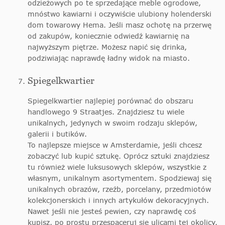
odzieżowych po te sprzedające meble ogrodowe,
mnóstwo kawiarni i oczywiście ulubiony holenderski
dom towarowy Hema. Jeśli masz ochotę na przerwę
od zakupów, koniecznie odwiedź kawiarnię na
najwyższym piętrze. Możesz napić się drinka,
podziwiając naprawdę ładny widok na miasto.
Spiegelkwartier
Spiegelkwartier najlepiej porównać do obszaru
handlowego 9 Straatjes. Znajdziesz tu wiele
unikalnych, jedynych w swoim rodzaju sklepów,
galerii i butików.
To najlepsze miejsce w Amsterdamie, jeśli chcesz
zobaczyć lub kupić sztukę. Oprócz sztuki znajdziesz
tu również wiele luksusowych sklepów, wszystkie z
własnym, unikalnym asortymentem. Spodziewaj się
unikalnych obrazów, rzeźb, porcelany, przedmiotów
kolekcjonerskich i innych artykułów dekoracyjnych.
Nawet jeśli nie jesteś pewien, czy naprawdę coś
kupisz, po prostu przespaceruj się ulicami tej okolicy.