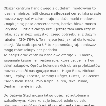
Obszar centrum handlowego z outletami modowymi to
idealne miejsce, jeśli chcesz
najlepszej ceny
, jaką prawie
możesz uzyskać w całym kraju na duże marki modowe.
Znajduje się poza Amsterdamem, bardzo blisko miasta
Lelystad. Ludzie z całego kraju jeżdżą tam kilka razy w
roku, aby znaleźć wszystko, czego potrzebują, z dużym
rabatem (
30-70%
). To miejsce jest jak raj dla łowców
okazji. Dla osób spoza UE to z pewnością raj, ponieważ
mogą robić zakupy bez podatku.
To nadjeziorne centrum handlowe oferuje 250 marek,
wspaniałe kawiarnie i restauracje, które uzupełnią Twój
dzień zakupów. Oprócz holenderskich ubrań projektantów
można znaleźć następujące marki: Hugo Boss, Michael
Kors, Replay, Lacoste, Tommy Hilfiger, Guess, Le Creuset
Calvin Klein Jeans, Polo Ralph Lauren, Nike, Puma,
Denham i wiele innych.
Do Batavia Stad można łatwo dojechać autobusem
wahadłowym, który kursuje bezpośrednio do celu.
Wystarczy wsiąść na
Park Plaza Victoria Amsterdam