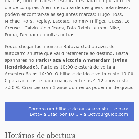
marcas, ótimos cafés e restaurantes para completar o teu
dia de compras. Além de roupa de designers holandeses,
podem encontrar-se as seguintes marcas: Hugo Boss,
Michael Kors, Replay, Lacoste, Tommy Hilfiger, Guess, Le
Creuset, Calvin Klein Jeans, Polo Ralph Lauren, Nike,
Puma, Denham e muitas outras.
Podes chegar facilmente a Batavia stad através do
autocarro shuttle que vai diretamente ao destino. Basta
apanhares no
Park Plaza Victoria Amsterdam (Prins
Hendrikkade)
. Parte às 10:00 e estará de volta a
Amesterdão às 16:00. O bilhete de ida e volta custa 10,00
€ para adultos, e para crianças entre os 4-12 anos custa
7,50 €. Crianças com 3 anos ou menos podem ir de graça.
Compra um bilhete de autocarro shuttle para
Batavia Stad por 10 € via Getyourguide.com
Horários de abertura